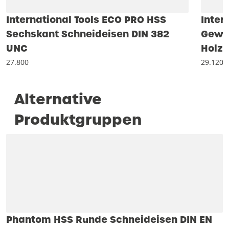
International Tools ECO PRO HSS
Inter
Sechskant Schneideisen DIN 382
Gewin
UNC
Holzk
27.800
29.120
Alternative
Produktgruppen
Phantom HSS Runde Schneideisen DIN EN