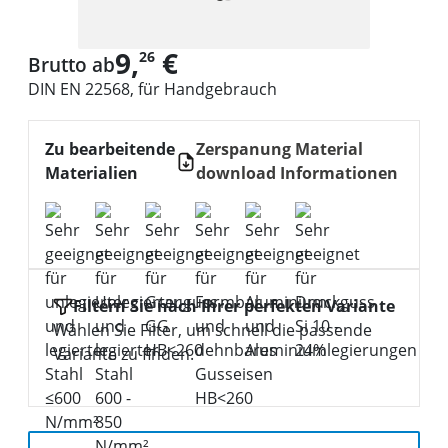
9,
€
26
Brutto ab
DIN EN 22568, für Handgebrauch
Zu bearbeitende
Zerspanung Material
Materialien
download Informationen
Filtern Sie nach Ihrer perfekten Variante
Wählen Sie Filter, um schnell die passende
Variante zu finden.