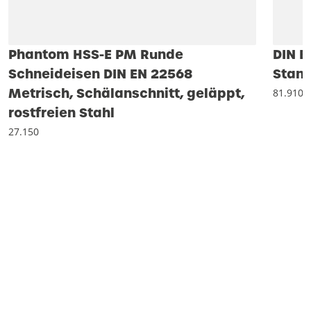
Phantom HSS-E PM Runde
DIN E
Schneideisen DIN EN 22568
Stand
Metrisch, Schälanschnitt, geläppt,
81.910
rostfreien Stahl
27.150