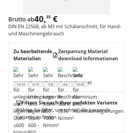
40,
€
35
Brutto ab
DIN EN 22568, ab M3 mit Schälanschnitt, für Hand-
und Maschinengebrauch
Zu bearbeitende
Zerspanung Material
Materialien
download Informationen
10-14
6-10
5-8
4-6
15-25
Filtern Sie nach Ihrer perfekten Variante
Wählen Sie Filter, um schnell die passende
Variante zu finden.