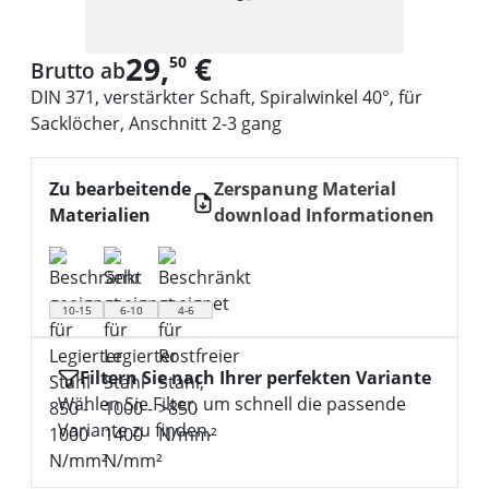
29,
€
50
Brutto ab
DIN 371, verstärkter Schaft, Spiralwinkel 40°, für
Sacklöcher, Anschnitt 2-3 gang
Zu bearbeitende
Zerspanung Material
Materialien
download Informationen
10-15
6-10
4-6
Filtern Sie nach Ihrer perfekten Variante
Wählen Sie Filter, um schnell die passende
Variante zu finden.