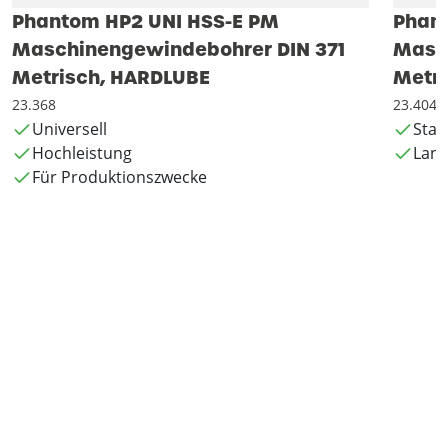
Phantom HP2 UNI HSS-E PM
Phan
Maschinengewindebohrer DIN 371
Masc
Metrisch, HARDLUBE
Metri
23.368
23.404
Universell
Stah
Hochleistung
Lang
Für Produktionszwecke