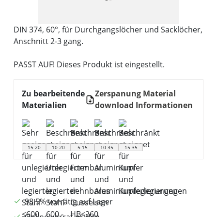
DIN 374, 60°, für Durchgangslöcher und Sacklöcher,
Anschnitt 2-3 gang.
PASST AUF! Dieses Produkt ist eingestellt.
Zu bearbeitende
Zerspanung Material
Materialien
download Informationen
15-20
10-20
5-15
10-35
15-35
98,5% vorrätig auf Lager
Online vorrat prüfen