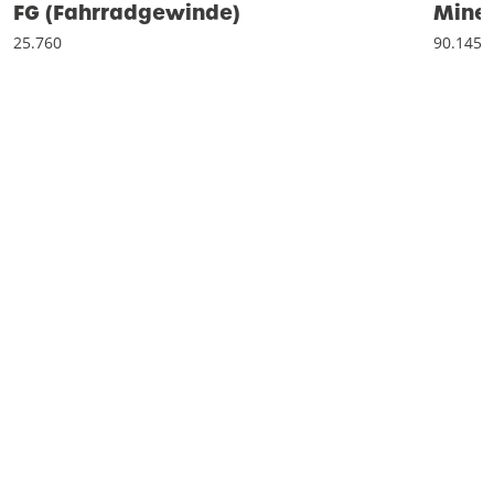
FG (Fahrradgewinde)
Miner
25.760
90.145