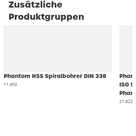
Zusätzliche
Produktgruppen
Phantom HSS Spiralbohrer DIN 338
Phan
ISO 5
11.450
Phan-
21.822