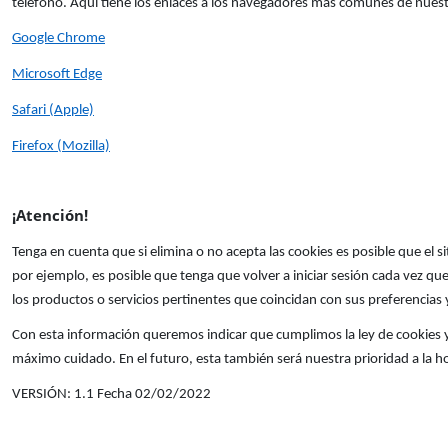
teléfono. Aquí tiene los enlaces a los navegadores más comunes de nuestr
Google Chrome
Microsoft Edge
Safari (Apple)
Firefox (Mozilla)
¡Atención!
Tenga en cuenta que si elimina o no acepta las cookies es posible que el
por ejemplo, es posible que tenga que volver a iniciar sesión cada vez que 
los productos o servicios pertinentes que coincidan con sus preferencias 
Con esta información queremos indicar que cumplimos la ley de cookies y
máximo cuidado. En el futuro, esta también será nuestra prioridad a la 
VERSIÓN: 1.1 Fecha 02/02/2022