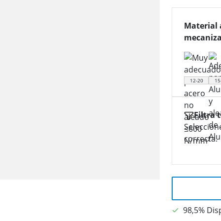
Material 
mecaniza
12-20
15
Filtra 
Seleccion
correcta.
98,5% Dis