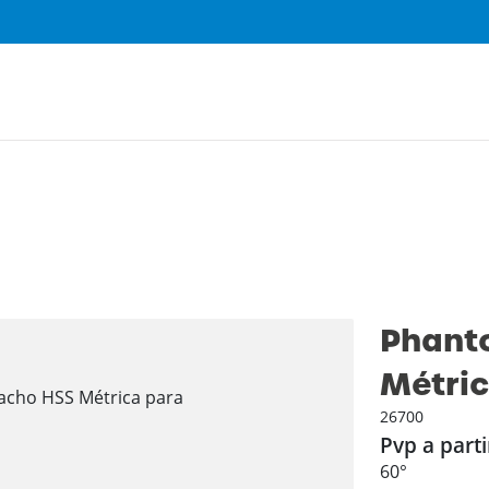
Phant
Métri
26700
Pvp a parti
60°