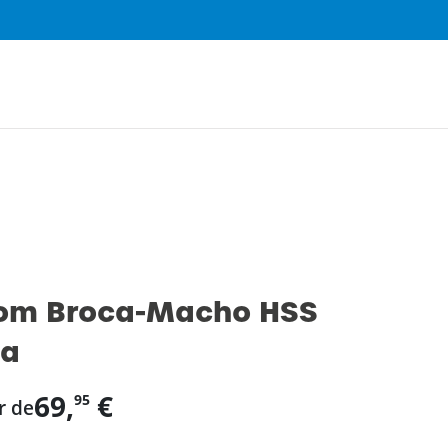
0
om Broca-Macho HSS
ca
69,
€
95
r de