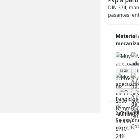
DIN 374, man
pasantes, ent
Material 
mecaniza
15-20
15
20-25
5-
Filtra 
Seleccion
correcta.