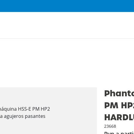
Phant
PM HP2
HARDL
23668
Pvp a parti