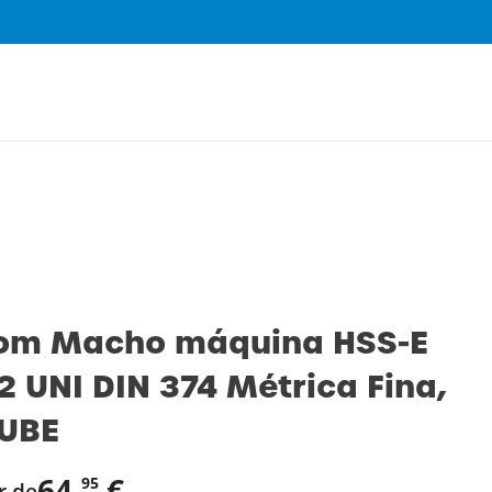
0
om Macho máquina HSS-E
 UNI DIN 374 Métrica Fina,
UBE
64,
€
95
r de