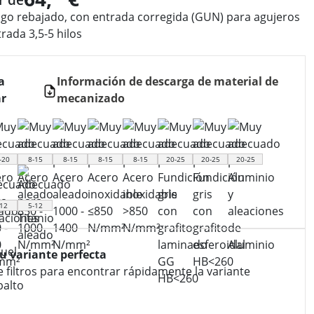
go rebajado, con entrada corregida (GUN) para agujeros
rada 3,5-5 hilos
a
Información de descarga de material de
r
mecanizado
-20
8-15
8-15
8-15
8-15
20-25
20-25
20-25
12
5-12
tu variante perfecta
e filtros para encontrar rápidamente la variante