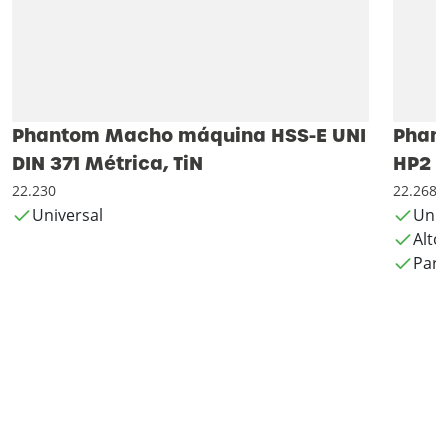
Phantom Macho máquina HSS-E UNI
Phan
DIN 371 Métrica, TiN
HP2 U
22.230
22.268
Universal
Univ
Alto
Para