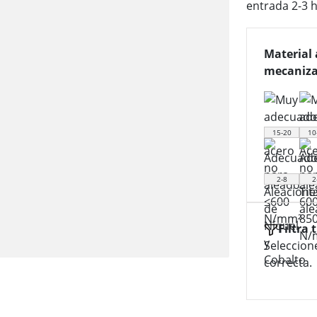
entrada 2-3 h
Material 
mecaniza
15-20
10
2-8
2
Filtra 
Seleccion
correcta.