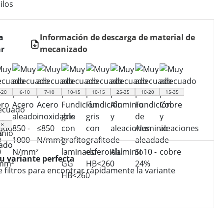
ilos
a
Información de descarga de material de
r
mecanizado
-20
6-10
7-10
10-15
10-15
25-35
10-20
15-35
-8
tu variante perfecta
e filtros para encontrar rápidamente la variante