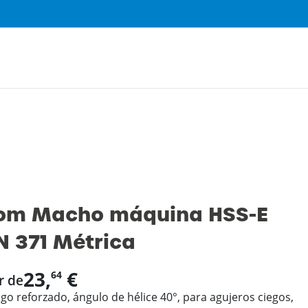
0
om Macho máquina HSS-E
N 371 Métrica
23,
€
64
r de
o reforzado, ángulo de hélice 40°, para agujeros ciegos,