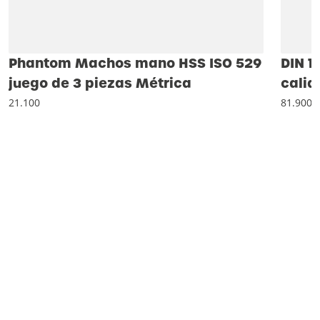
Phantom Machos mano HSS ISO 529
DIN 1
juego de 3 piezas Métrica
calid
21.100
81.900