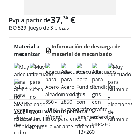
37,
€
30
Pvp a partir de
ISO 529, juego de 3 piezas
Material a
Información de descarga de
mecanizar
material de mecanizado
Filtra tu variante perfecta
Seleccione filtros para encontrar
rápidamente la variante correcta.