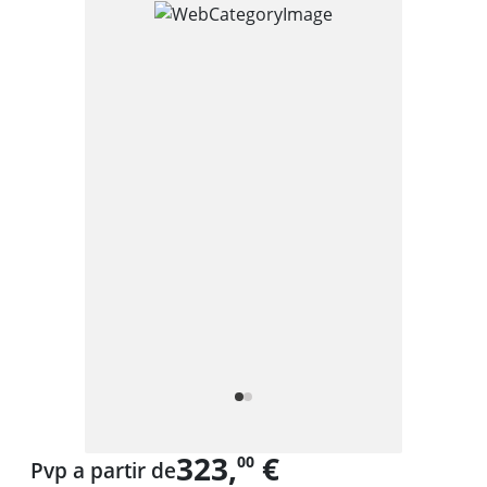
323,
€
00
Pvp a partir de