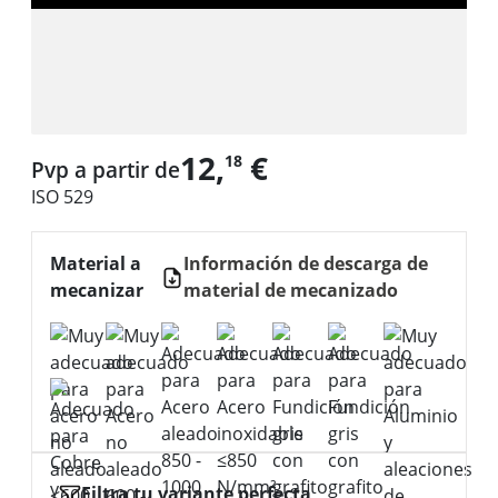
12,
€
18
Pvp a partir de
ISO 529
Material a
Información de descarga de
mecanizar
material de mecanizado
Filtra tu variante perfecta