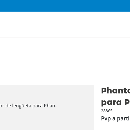
Phant
para P
28865
Pvp a parti