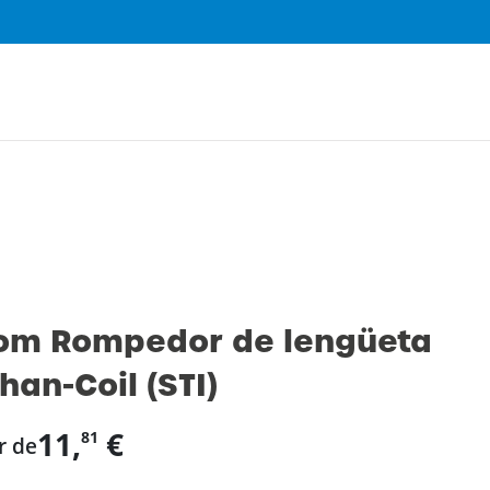
0
om Rompedor de lengüeta
han-Coil (STI)
11,
€
81
r de