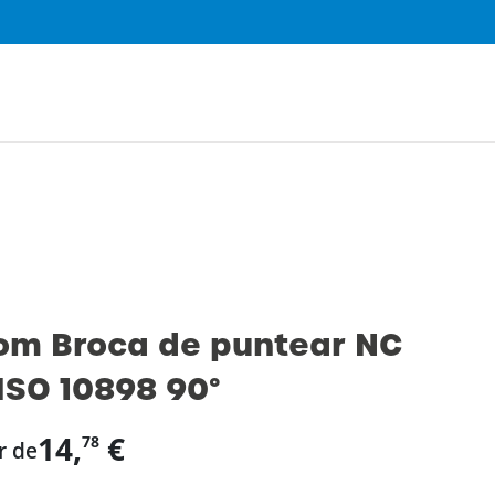
0
om Broca de puntear NC
ISO 10898 90°
14,
€
78
r de