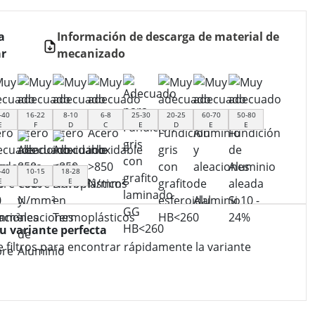
a
Información de descarga de material de
r
mecanizado
-40
16-22
8-10
6-8
25-30
20-25
60-70
50-80
E
F
D
C
E
D
E
E
-40
10-15
18-28
E
D
E
tu variante perfecta
e filtros para encontrar rápidamente la variante