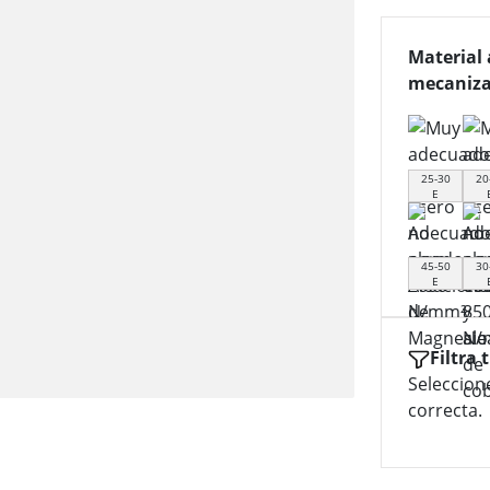
Material 
mecaniza
25-30
20
E
45-50
30
E
Filtra 
Seleccion
correcta.