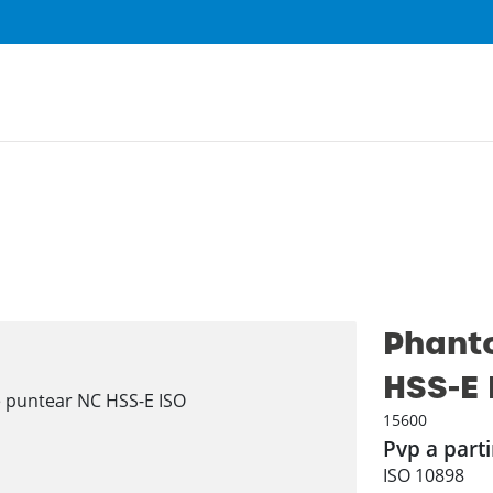
Phant
HSS-E 
15600
Pvp a parti
ISO 10898