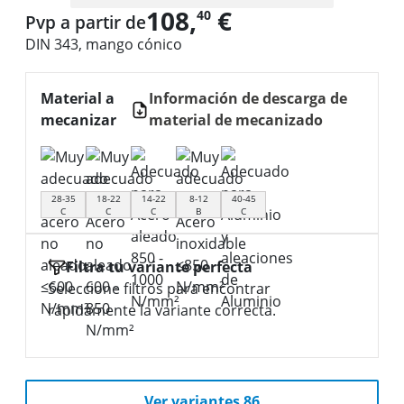
108,
€
40
Pvp a partir de
DIN 343, mango cónico
Material a
Información de descarga de
mecanizar
material de mecanizado
28-35
18-22
14-22
8-12
40-45
C
C
C
B
C
Filtra tu variante perfecta
Seleccione filtros para encontrar
rápidamente la variante correcta.
Ver variantes 86