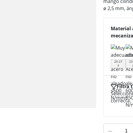
mango cilíndr
ø 2,5 mm, án
Material 
mecaniza
25-27
22
F
Filtra 
Seleccion
correcta.