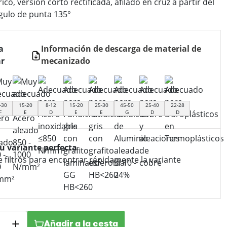
ico, versión corto rectificada, afilado en cruz a partir del
gulo de punta 135°
a
Información de descarga de material de
r
mecanizado
-30
15-20
8-12
15-20
25-30
45-50
25-40
22-28
F
E
D
E
E
G
D
D
tu variante perfecta
e filtros para encontrar rápidamente la variante
Añadir a la cesta