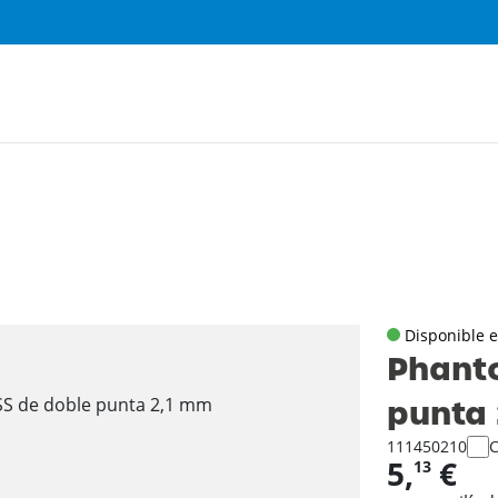
Disponible e
Phant
punta
111450210
5,
€
13