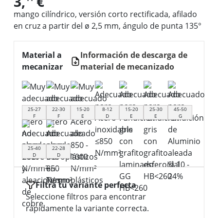
3,
€
mango cilíndrico, versión corto rectificada, afilado
en cruz a partir del ø 2,5 mm, ángulo de punta 135°
Material a
Información de descarga de
mecanizar
material de mecanizado
25-27
22-30
15-20
8-12
15-20
25-30
45-50
F
F
E
D
E
E
G
25-40
22-28
D
D
Filtra tu variante perfecta
Seleccione filtros para encontrar
rápidamente la variante correcta.