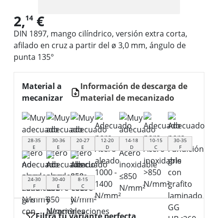
2,
€
14
DIN 1897, mango cilíndrico, versión extra corta,
afilado en cruz a partir del ø 3,0 mm, ángulo de
punta 135°
Material a
Información de descarga de
mecanizar
material de mecanizado
28-35
30-36
20-27
12-20
14-18
10-15
30-35
E
E
E
D
D
C
F
24-30
30-40
8-15
F
E
C
Filtra tu variante perfecta