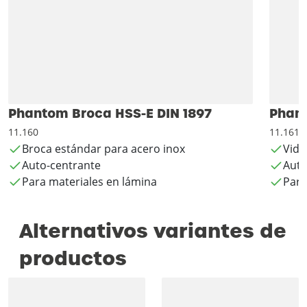
Phantom Broca HSS-E DIN 1897
Phant
11.160
11.161
Broca estándar para acero inox
Vida
Auto-centrante
Auto
Para materiales en lámina
Para
Alternativos variantes de
productos