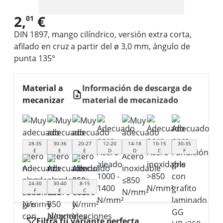
2,
€
01
DIN 1897, mango cilíndrico, versión extra corta,
afilado en cruz a partir del ø 3,0 mm, ángulo de
punta 135°
Material a
Información de descarga de
mecanizar
material de mecanizado
28-35
30-36
20-27
12-20
14-18
10-15
30-35
E
E
E
D
D
C
F
24-30
30-40
8-15
F
E
C
Filtra tu variante perfecta