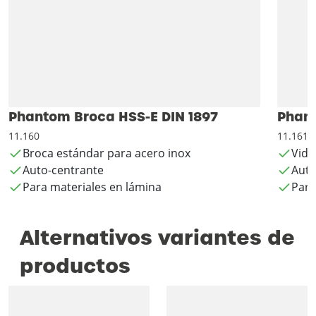
Phantom Broca HSS-E DIN 1897
Phant
11.160
11.161
Broca estándar para acero inox
Vida
Auto-centrante
Auto
Para materiales en lámina
Para
Alternativos variantes de
productos