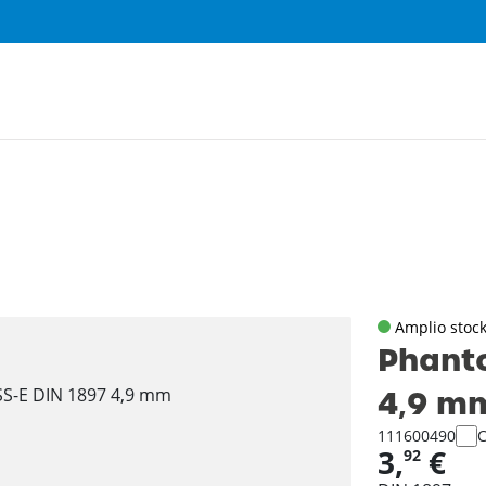
Amplio stoc
Phanto
4‚9 m
111600490
3,
€
92