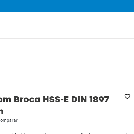
0
k
m Broca HSS-E DIN 1897
m
Comparar