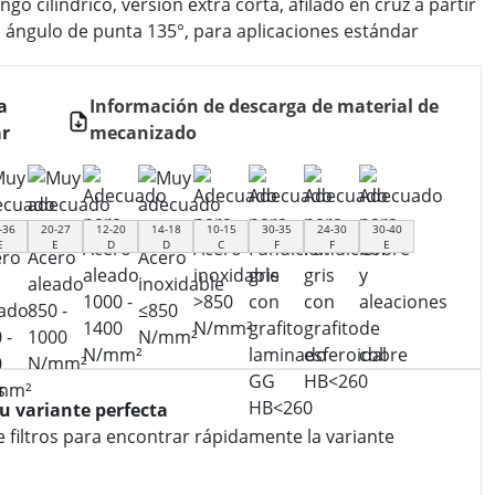
go cilíndrico, versión extra corta, afilado en cruz a partir
, ángulo de punta 135°, para aplicaciones estándar
a
Información de descarga de material de
r
mecanizado
-36
20-27
12-20
14-18
10-15
30-35
24-30
30-40
E
E
D
D
C
F
F
E
tu variante perfecta
e filtros para encontrar rápidamente la variante