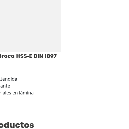
roca HSS-E DIN 1897
extendida
rante
iales en lámina
roductos