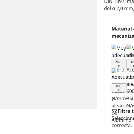
DIN 1897, man
del ø 2,0 mm
Material 
mecaniza
28-35
30
E
8-15
C
Filtra 
Seleccion
correcta.