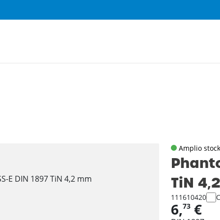
Amplio stoc
Phanto
TiN 4
111610420
6,
€
73