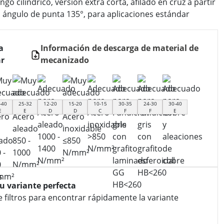
go cilíndrico, versión extra corta, afilado en cruz a partir
, ángulo de punta 135°, para aplicaciones estándar
a
Información de descarga de material de
r
mecanizado
-40
25-32
12-20
15-20
10-15
30-35
24-30
30-40
E
E
D
D
C
F
F
E
tu variante perfecta
e filtros para encontrar rápidamente la variante