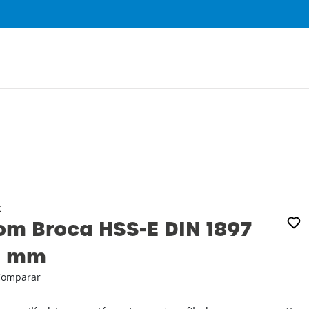
0
k
m Broca HSS-E DIN 1897
‚2 mm
Comparar