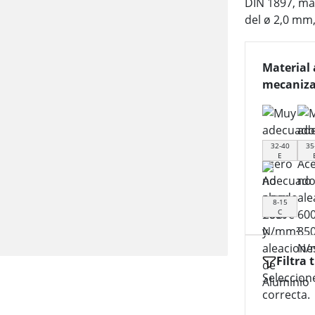
DIN 1897, man
del ø 2,0 mm
Material 
mecaniza
32-40
35
E
8-15
C
Filtra 
Seleccion
correcta.