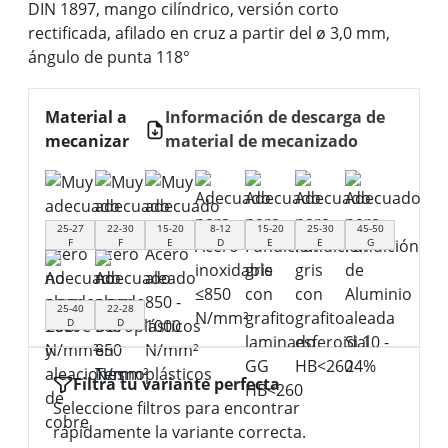
DIN 1897, mango cilíndrico, versión corto
rectificada, afilado en cruz a partir del ø 3,0 mm,
ángulo de punta 118°
Material a
Información de descarga de
mecanizar
material de mecanizado
25-27
22-30
15-20
8-12
15-20
25-30
45-50
F
F
E
D
E
E
G
25-40
22-28
D
D
Filtra tu variante perfecta
Seleccione filtros para encontrar
rápidamente la variante correcta.