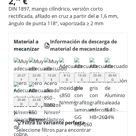
2,
€
DIN 1897, mango cilíndrico, versión corto
rectificada, afilado en cruz a partir del ø 1,6 mm,
ángulo de punta 118°, vaporizada ≥ 2 mm
Material a
Información de descarga de
mecanizar
material de mecanizado
25-27
22-30
15-20
8-12
15-20
25-30
45-50
F
F
E
D
E
E
G
25-40
22-28
D
D
Filtra tu variante perfecta
Seleccione filtros para encontrar