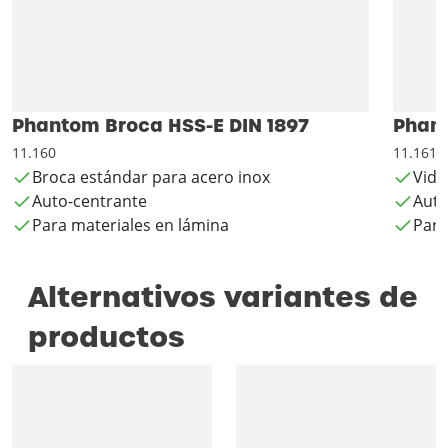
Phantom Broca HSS-E DIN 1897
Phant
11.160
11.161
Broca estándar para acero inox
Vida
Auto-centrante
Auto
Para materiales en lámina
Para
Alternativos variantes de
productos