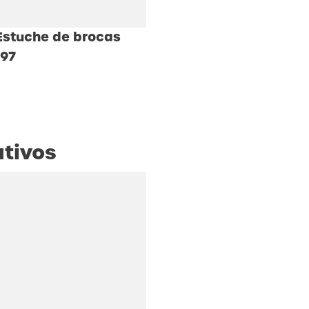
stuche de brocas
897
ativos