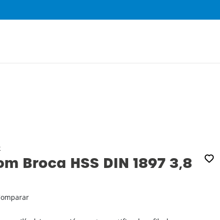
0
k
m Broca HSS DIN 1897 3‚8
Comparar