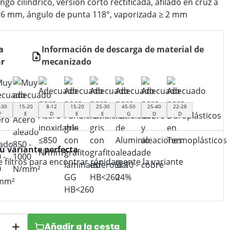
go cilíndrico, versión corto rectificada, afilado en cruz a
 1,6 mm, ángulo de punta 118°, vaporizada ≥ 2 mm
a
Información de descarga de material de
r
mecanizado
-30
15-20
8-12
15-20
25-30
45-50
25-40
22-28
F
E
D
E
E
G
D
D
tu variante perfecta
e filtros para encontrar rápidamente la variante
Añadir a la cesta