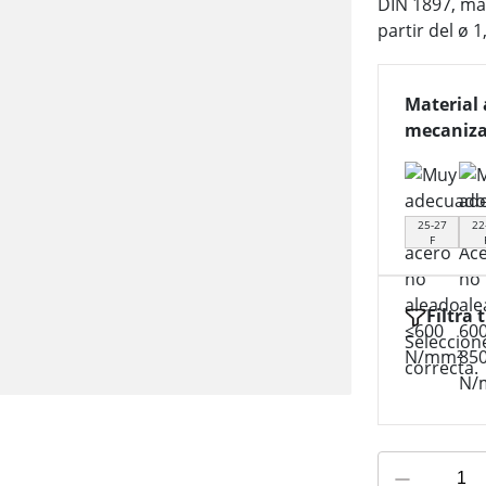
DIN 1897, man
partir del ø
Material 
mecaniza
25-27
22
F
Filtra 
Seleccion
correcta.