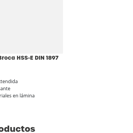
roca HSS-E DIN 1897
extendida
rante
iales en lámina
roductos