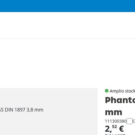
Amplio stoc
Phanto
mm
111300380
2,
€
52