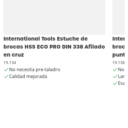
International Tools Estuche de
Inter
brocas HSS ECO PRO DIN 338 Afilado
broca
en cruz
punta
19.134
19.136
No necesita pre-taladro
No n
Calidad mejorada
Larga
Evac