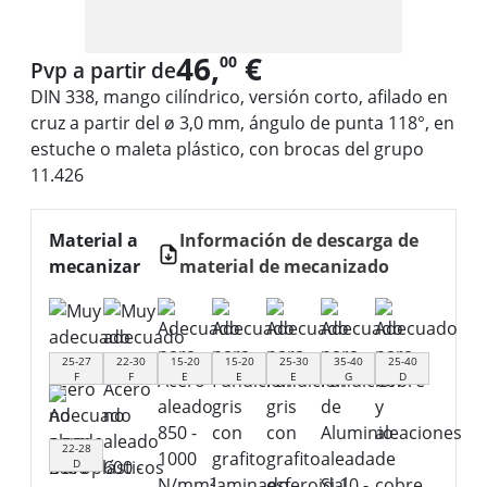
46,
€
00
Pvp a partir de
DIN 338, mango cilíndrico, versión corto, afilado en
cruz a partir del ø 3,0 mm, ángulo de punta 118°, en
estuche o maleta plástico, con brocas del grupo
11.426
Material a
Información de descarga de
mecanizar
material de mecanizado
25-27
22-30
15-20
15-20
25-30
35-40
25-40
F
F
E
E
E
G
D
22-28
D