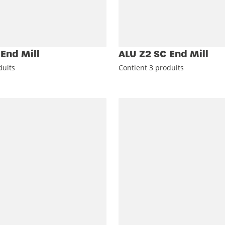
End Mill
ALU Z2 SC End Mill
duits
Contient 3 produits