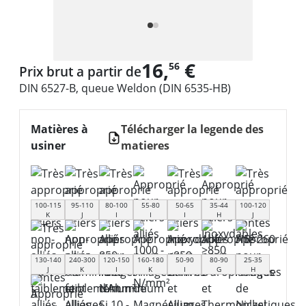
16,
€
56
Prix brut a partir de
DIN 6527-B, queue Weldon (DIN 6535-HB)
Matières à
Télécharger la legende des
usiner
matieres
100-115
95-110
80-100
55-80
50-65
35-44
100-120
K
J
I
I
I
H
J
130-140
240-300
120-150
160-180
50-90
80-90
25-35
J
K
I
K
I
G
H