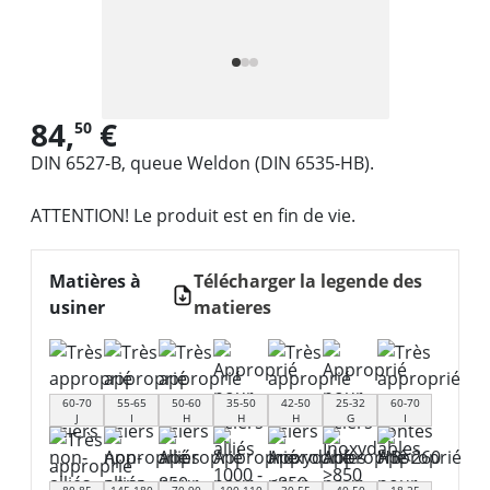
84,
€
50
DIN 6527-B, queue Weldon (DIN 6535-HB).
ATTENTION! Le produit est en fin de vie.
Matières à
Télécharger la legende des
usiner
matieres
60-70
55-65
50-60
35-50
42-50
25-32
60-70
J
I
H
H
H
G
I
80-85
145-180
70-90
100-110
30-55
40-50
18-25