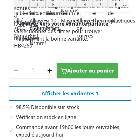
I
J
H
J
H
F
F
Filtrez vers votre variante parfaite
Sélectionnez des filtres pour trouver
rapidement la bonne variante.
Ajouter au panier
Afficher les variantes 1
98,5% Disponible sur stock
Vérification stock en ligne
Commandé avant 19h00 les jours ouvrables,
expédié aujourd'hui