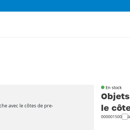
En stock
Objets
le côt
000001500
à