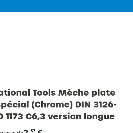
0
ational Tools Mèche plate
spécial (Chrome) DIN 3126-
O 1173 C6,3 version longue
2,
€
37
 partir de