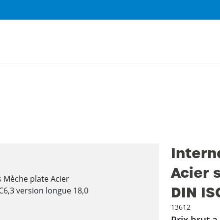
Intern
Acier 
DIN IS
13612
Prix brut a