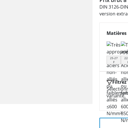
DIN 3126-DIN
version extra
Matières 
25-27
22
F
Filtrez
Sélection
variante.