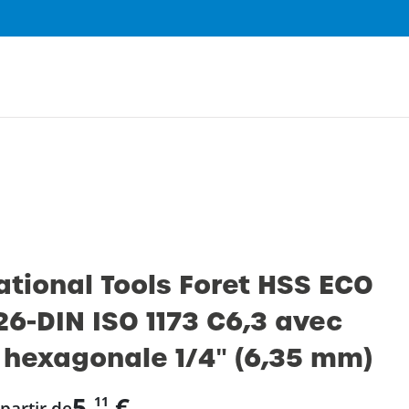
0
ational Tools Foret HSS ECO
26-DIN ISO 1173 C6,3 avec
hexagonale 1/4″ (6,35 mm)
5,
€
11
 partir de