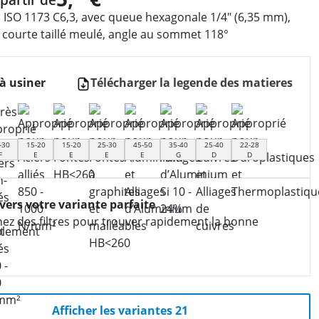
 ISO 1173 C6,3, avec queue hexagonale 1/4″ (6,35 mm),
 courte taillé meulé, angle au sommet 118°
à usiner
Télécharger la legende des matieres
-30
15-20
15-20
25-30
45-50
35-40
25-40
22-28
F
E
E
E
E
G
D
D
 vers votre variante parfaite
nez des filtres pour trouver rapidement la bonne
Afficher les variantes 21