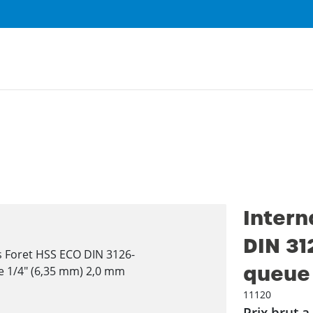
Intern
DIN 31
queue 
11120
Prix brut a