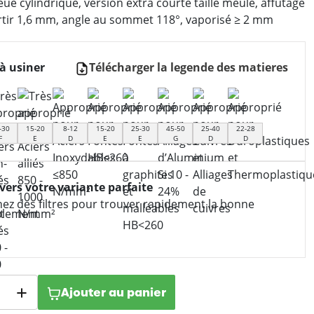
ue cylindrique, version extra courte taillé meulé, affûtage
artir 1,6 mm, angle au sommet 118°, vaporisé ≥ 2 mm
à usiner
Télécharger la legende des matieres
-30
15-20
8-12
15-20
25-30
45-50
25-40
22-28
F
E
D
E
E
G
D
D
 vers votre variante parfaite
nez des filtres pour trouver rapidement la bonne
Ajouter au panier