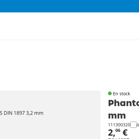
En stock
Phanto
mm
111300320
à
2,
€
06