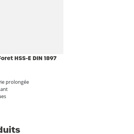
oret HSS-E DIN 1897
vie prolongée
rant
ues
duits