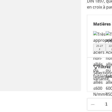
DIN 1897, que
en croix à p
Matières 
25-27
22
F
Filtrez
Sélection
variante.