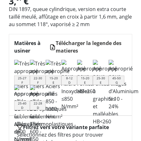
3,
€
DIN 1897, queue cylindrique, version extra courte
taillé meulé, affûtage en croix à partir 1,6 mm, angle
au sommet 118°, vaporisé ≥ 2 mm
Matières à
Télécharger la legende des
usiner
matieres
25-27
22-30
15-20
8-12
15-20
25-30
45-50
F
F
E
D
E
E
G
25-40
22-28
D
D
Filtrez vers votre variante parfaite
Sélectionnez des filtres pour trouver