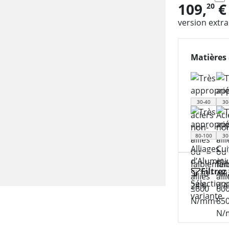
109,
€
20
version extr
Matières 
30-40
30
80-100
30
Filtrez
Sélection
variante.