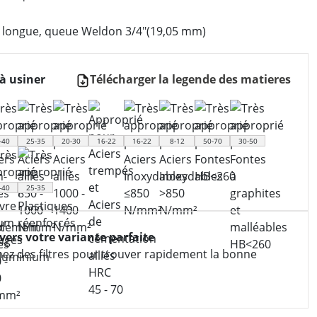
a longue, queue Weldon 3/4″(19,05 mm)
à usiner
Télécharger la legende des matieres
-40
25-35
20-30
16-22
16-22
8-12
50-70
30-50
-40
25-35
 vers votre variante parfaite
nez des filtres pour trouver rapidement la bonne