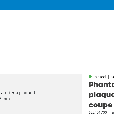
En stock | 3
Phanto
plaque
coupe
622401700
à