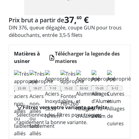
37,
€
60
Prix brut a partir de
DIN 376, queue dégagée, coupe GUN pour trous
débouchants, entrée 3,5-5 filets
Matières à
Télécharger la legende des
usiner
matieres
22-30
18-27
7-10
15-22
32-52
15-20
5-12
Filtrez vers votre variante parfaite
Sélectionnez des filtres pour trouver
rapidement la bonne variante.