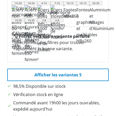
15-20
10-20
6-10
7-10
10-15
10-15
25-35
10-20
15-35
2-8
2-8
Filtrez vers votre variante parfaite
Sélectionnez des filtres pour trouver
rapidement la bonne variante.
Afficher les variantes 5
98,5% Disponible sur stock
Vérification stock en ligne
Commandé avant 19h00 les jours ouvrables,
expédié aujourd'hui