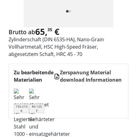
65,
€
35
Brutto ab
Zylinderschaft (DIN 6535-HA), Nano-Grain
Vollhartmetall, HSC High-Speed Fräser,
abgesetztem Schaft, HRC 45 - 70
Zu bearbeitende
Zerspanung Material
Materialien
download Informationen
150-210
80-120
K
F