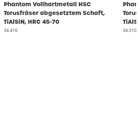
Phantom Vollhartmetall HSC
Phant
Torusfräser abgesetztem Schaft,
Torus
TiAlSiN, HRC 45-70
TiAlS
34.410
34.510