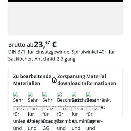
23,
€
67
Brutto ab
DIN 371, für Einsatzgewinde, Spiralwinkel 40°, für
Sacklöcher, Anschnitt 2-3 gang
Zu bearbeitende
Zerspanung Material
Materialien
download Informationen
12-17
10-15
7-12
3-6
15-20
5-12