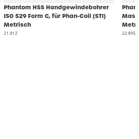
Phantom HSS Handgewindebohrer
Phan
ISO 529 Form C, für Phan-Coil (STI)
Masc
Metrisch
Metri
21.812
22.895