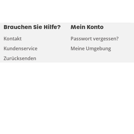
Brauchen Sie Hilfe?
Mein Konto
Kontakt
Passwort vergessen?
Kundenservice
Meine Umgebung
Zurücksenden
Kunde werden
Finden Sie ein
Händler
Kunde werden
Finden Sie ein Händler
Über uns
Herunterladen
Über uns
Katalog
Arbeiten bei
Technische Informationen