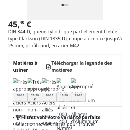
45,
€
40
DIN 844-D, queue cylindrique partiellement filetée
type Clarkson (DIN 1835-D), coupe au centre jusqu'à
25 mm, profil rond, en acier M42
Matières à
Télécharger la legende des
usiner
matieres
30-35
25-30
20-25
15-20
75-85
L
K
L
J
L
Filtrez vers votre variante parfaite
Sélectionnez des filtres pour trouver