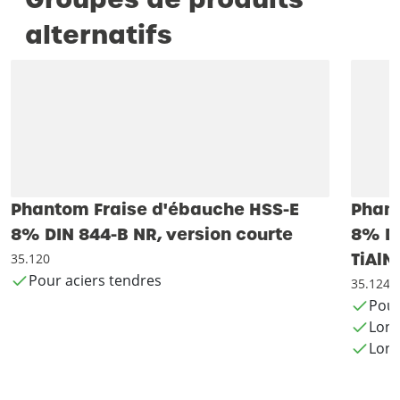
alternatifs
Phantom Fraise d'ébauche HSS-E
Phant
8% DIN 844-B NR, version courte
8% DI
TiAlN
35.120
Pour aciers tendres
35.124
Pour
Long
Long