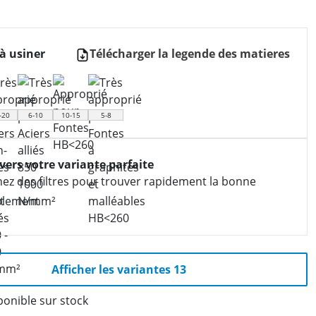
à usiner
Télécharger la legende des matieres
-20
6-10
10-15
5-8
 vers votre variante parfaite
nez des filtres pour trouver rapidement la bonne
Afficher les variantes 13
ponible sur stock