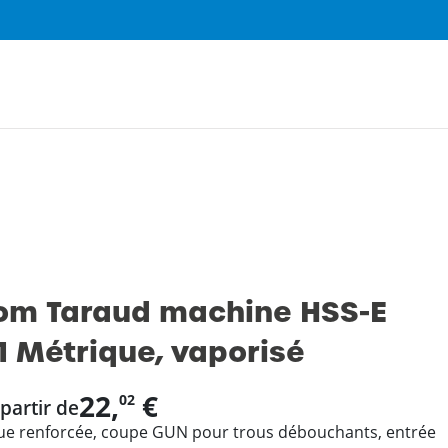
0
om Taraud machine HSS-E
1 Métrique, vaporisé
22,
€
02
 partir de
ue renforcée, coupe GUN pour trous débouchants, entrée