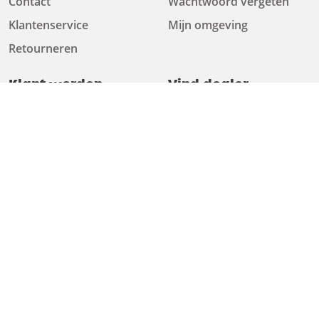
Contact
Wachtwoord vergeten
Klantenservice
Mijn omgeving
Retourneren
Klant worden
Vind dealer
Klant worden
Vind dealer
Over ons
Advies
Over ons
Afspraak plannen
Werken bij
Kennisbank
Duurzaamheid
Test & Training Center
Nieuwsbrief
Testexemplaar aanvragen
Tips & tricks
Downloads
Contact