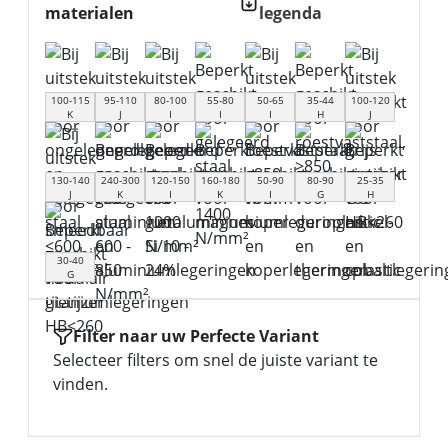
materialen
legenda
100-115
95-110
80-100
55-80
50-65
35-44
100-120
K
J
I
I
I
H
J
130-140
240-300
120-150
160-180
50-90
80-90
25-35
J
K
I
K
I
G
H
30-40
G
Filter naar uw Perfecte Variant
Selecteer filters om snel de juiste variant te
vinden.