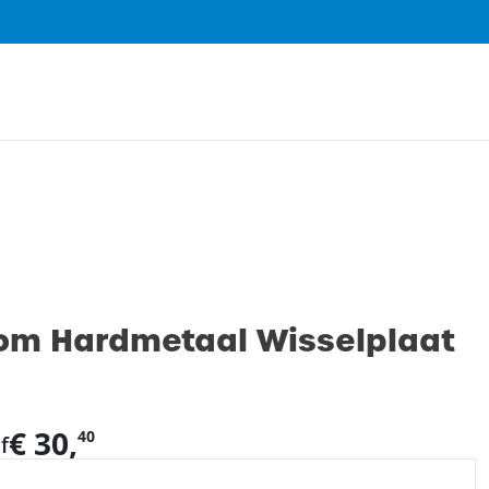
0
om Hardmetaal Wisselplaat
€ 30,
40
f