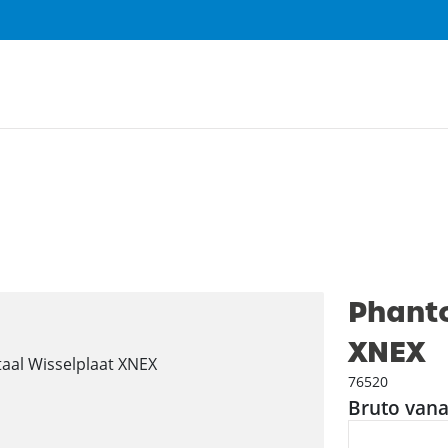
Phant
XNEX
76520
Bruto vana